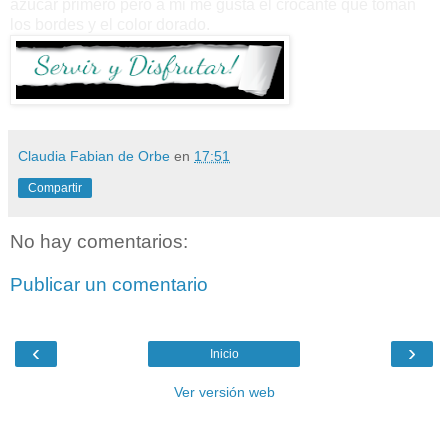
azúcar primero pero a mi me gusta el crocante que toman
los bordes y el color dorado.
Claudia Fabian de Orbe
en
17:51
Compartir
No hay comentarios:
Publicar un comentario
‹
›
Inicio
Ver versión web