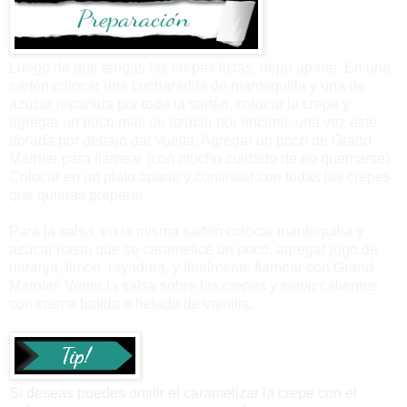
Luego de que tengas las crepes listas, dejar aparte. En una
sartén colocar una cucharadita de mantequilla y una de
azúcar repartida por toda la sartén, colocar la crepe y
agregar un poco mas de azúcar por encima, una vez esté
dorada por debajo dar vuelta. Agregar un poco de Grand
Marnier para flamear (con mucho cuidado de no quemarse).
Colocar en un plato aparte y continuar con todas las crepes
que quieras preparar.
Para la salsa, en la misma sartén colocar mantequilla y
azúcar hasta que se caramelice un poco, agregar jugo de
naranja, limón, rayadura, y finalmente flamear con Grand
Marnier. Verter la salsa sobre las crepes y servir calientes
con crema batida o helado de vainilla.
Si deseas puedes omitir el caramelizar la crepe con el