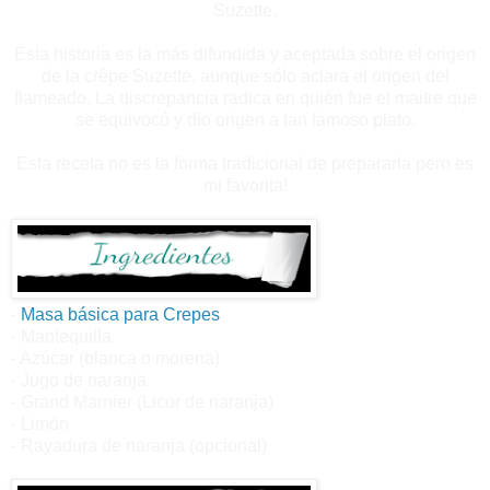
Suzette.
Esta historia es la más difundida y aceptada sobre el origen
de la crêpe Suzette, aunque sólo aclara el origen del
flameado. La discrepancia radica en quién fue el maitre que
se equivocó y dio origen a tan famoso plato.
Esta receta no es la forma tradicional de prepararla pero es
mi favorita!
-
Masa básica para Crepes
- Mantequilla
- Azúcar (blanca o morena)
- Jugo de naranja
- Grand Marnier (Licor de naranja)
- Limón
- Rayadura de naranja (opcional)