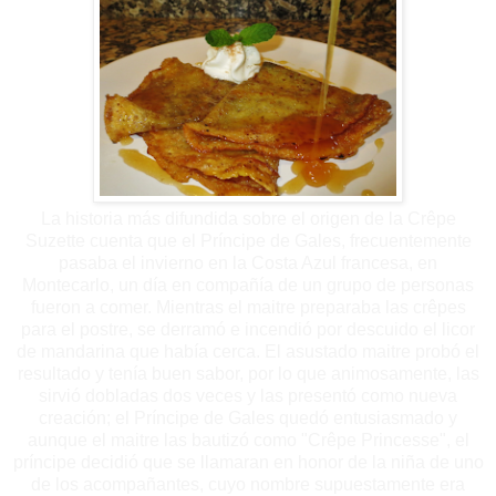
La historia más difundida sobre el origen de la Crêpe
Suzette cuenta que el Príncipe de Gales, frecuentemente
pasaba el invierno en la Costa Azul francesa, en
Montecarlo, un día en compañía de un grupo de personas
fueron a comer. Mientras el maitre preparaba las crêpes
para el postre, se derramó e incendió por descuido el licor
de mandarina que había cerca. El asustado maitre probó el
resultado y tenía buen sabor, por lo que animosamente, las
sirvió dobladas dos veces y las presentó como nueva
creación; el Príncipe de Gales quedó entusiasmado y
aunque el maitre las bautizó como "Crêpe Princesse", el
príncipe decidió que se llamaran en honor de la niña de uno
de los acompañantes, cuyo nombre supuestamente era