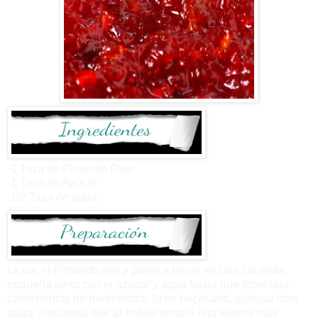
-1 Taza de Pimiento Rojo
-1 Taza de Azúcar
-1/2 Taza de agua
Licuar el Pimiento rojo y poner a hervir en una cacerola
pequeña junto con el azúcar y agua hasta que tome una
consistencia de mermelada. Si es necesario, agregar mas
agua. Recuerda que al enfriar tomará una textura mas