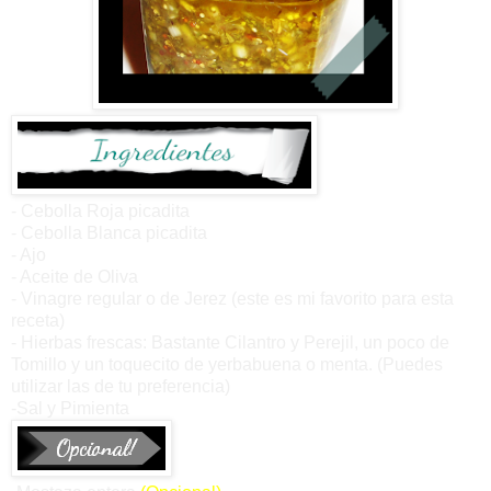
- Cebolla Roja picadita
- Cebolla Blanca picadita
- Ajo
- Aceite de Oliva
- Vinagre regular o de Jerez
(este es mi favorito para esta
receta)
- Hierbas frescas: Bastante Cilantro y Perejil, un poco de
Tomillo y un toquecito de yerbabuena o menta.
(Puedes
utilizar las de tu preferencia)
-Sal y Pimienta