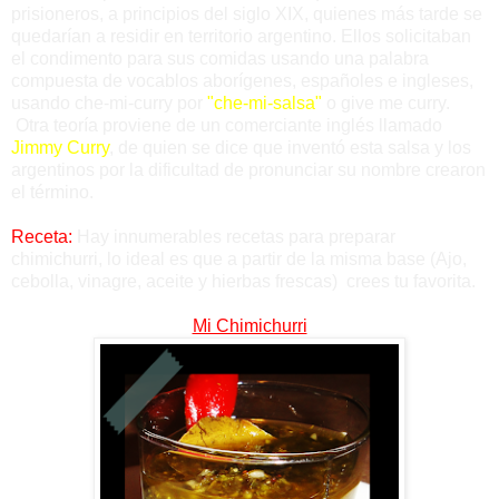
prisioneros, a principios del siglo XIX, quienes más tarde se
quedarían a residir en territorio argentino. Ellos solicitaban
el condimento para sus comidas usando una palabra
compuesta de vocablos aborígenes, españoles e ingleses,
usando che-mi-curry por
"che-mi-salsa"
o give me curry.
Otra teoría proviene de un comerciante inglés llamado
Jimmy Curry
, de quien se dice que inventó esta salsa y los
argentinos por la dificultad de pronunciar su nombre crearon
el término.
Receta:
Hay innumerables recetas para preparar
chimichurri, lo ideal es que a partir de la misma base (Ajo,
cebolla, vinagre, aceite y hierbas frescas) crees tu favorita.
Mi Chimichurri