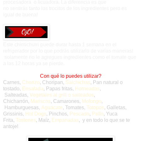
procesadora o licuadora. La diferencia es que
no
sentirás
tanto los trocitos de los ingredientes pero es
igual de buena!
Este chimichurri puede durar hasta 1 semana en el
refrigerador por lo que podrás utilizarlo de varias maneras!
solamente no le agregues ingredientes como el tomate que
a las 12 horas ya se pierde.
Con qué lo puedes utilizar?
Carnes,
Chorizo
, Choripan,
Salchichas
, Pan natural o
tostado,
Ensalada
, Papas fritas,
Horneadas
,
Salteadas,
Vegetales al grill o salteados
,
Chicharrón,
Mariscos
, Camarones,
Mofongo
,
Hamburguesas,
Aguacate
, Tomates,
Totopos
, Galletas,
Grissinis,
Hot Dogs
, Pinchos,
Pescado
,
Pollo
, Yuca
Frita,
Tostones
, Maíz,
Empanadas
, y en todo lo que se te
antoje!