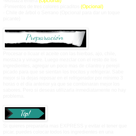
-Mostaza entera
(Opcional)
-Pimientos de tres colores picaditos
(Opcional)
- Chile de árbol o Serrano
(Opcional para dar un toque
picante)
Procesar o licuar el aceite con las hierbas, ajo, chile,
mostaza y vinagre. Luego mezclar con el resto de los
ingredientes, agregar un poco mas de cilantro y perejil
picado para que se sientan los trocitos y refrigerar. Sabe
mejor si la dejas reposar en el refrigerador por mínimo 3
horas o el día anterior ya que se combinaran mejor los
sabores. Pero si deseas utilizarla inmediatamente no hay
problema.
Si quieres prepararla mas EXPRESS y evitar el tener que
picar, puedes colocar todos los ingredientes e
n una