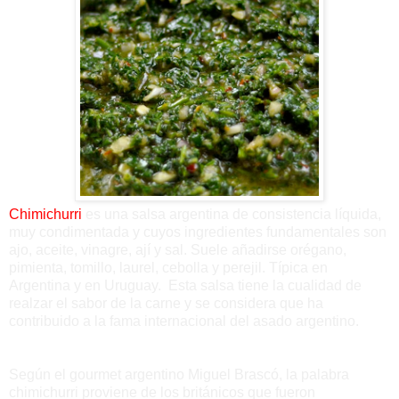
Chimichurri
es una salsa argentina de consistencia líquida,
muy condimentada y cuyos ingredientes fundamentales son
ajo, aceite, vinagre, ají y sal. Suele añadirse orégano,
pimienta, tomillo, laurel, cebolla y perejil. Típica en
Argentina y en Uruguay. Esta salsa tiene la cualidad de
realzar el sabor de la carne y se considera que ha
contribuido a la fama internacional del asado argentino.
Según el gourmet argentino Miguel Brascó, la palabra
chimichurri proviene de los británicos que fueron