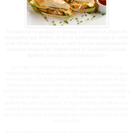
Siempre me ha gustado investigar y aprender el origen de
los platillos que disfruto, le da un sentimiento extra el saber
el de dónde viene y cómo se creó. En esta oportunidad les
comparto un poco de historia sobre el Sandwich Cubano
también conocido como Medianoche.
Su origen se remonta alrededor del 1900 en Cuba, la
intención era crear una comida completa y económica que
fuera común y fácil de comer para los trabajadores en las
fábricas de tabaco y molinos de azúcar. Sus ingredientes
principales son jamón, cerdo asado, queso suizo, pepinillo y
mostaza en pan crujiente. Los inmigrantes cubanos más
tarde lo llevaron a Estados Unidos en donde se volvió muy
popular principalmente en Florida y luego a distintas partes
del mundo siendo actualmente uno de los sandwiches más
reconocidos.
Aquí les presento una versión de este clásico que pueden