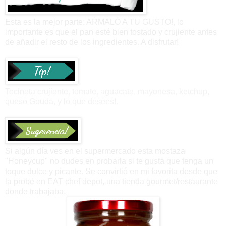
Esta es la mejor parte: ARMALO A TU GUSTO!, lo
importante es que el pan esté bien tostado y crujiente antes
de añadir el resto de los ingredientes. A disfrutar!
Tocineta crujiente, tomate, aguacate, mayonesa, ketchup,
queso Gouda, y lo que desees!.
Si algún día ves en el supermercado esta mostaza
"Honeycup" no dudes en probarla si te gusta que tenga un
toque dulce y picante. Se convirtió en mi favorita desde que
la probé en EAT chef depot, una tienda gourmet/restaurante
donde trabajaba.