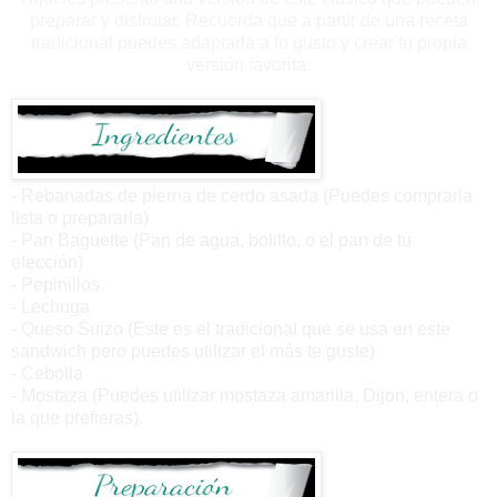
preparar y disfrutar. Recuerda que a partir de una receta
tradicional puedes adaptarla a tu gusto y crear tu propia
versión favorita.
- Rebanadas de pierna de cerdo asada (Puedes comprarla
lista o prepararla)
- Pan Baguette (Pan de agua, bolillo, o el pan de tu
elección)
- Pepinillos
- Lechuga
- Queso Suizo (Este es el tradicional que se usa en este
sandwich pero puedes utilizar el más te guste)
- Cebolla
- Mostaza (Puedes utilizar mostaza amarilla, Dijon, entera o
la que prefieras).